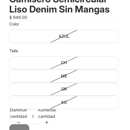
Liso Denim Sin Mangas
$ 949.00
Color
AZUL
Talla
CH
ME
GR
XG
Disminuir
Aumentar
cantidad
cantidad