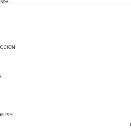
IENDA
ECCION
S
E PIEL