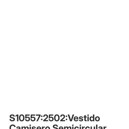
Otras opciones de inicio de sesión
Pedidos
Perfil
S10557:2502:Vestido
Camisero Semicircular